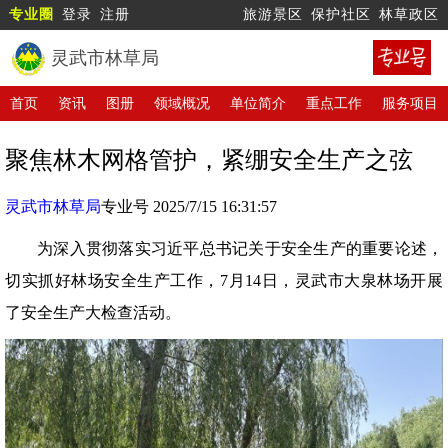
专业圈
登录
注册
旅游景区
保护社区
林草政区
灵武市林草局
首页
资讯
图册
领域概况
单位简介
重点工作
服务项目
聚焦林木网格管护，紧绷安全生产之弦
灵武市林草局
专业号 2025/7/15 16:31:57
为深入贯彻落实习近平总书记关于安全生产的重要论述，
切实抓好林场安全生产工作，7月14日，灵武市大泉林场开展
了安全生产大检查活动。