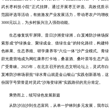
武长枣科技小院”正式挂牌。通过开展枣王评选、高效优质示
范园评选等活动，有效激发产业发展活力，带动枣农户均增收
3000元以上，为乡村振兴注入强劲动能。
生态修复筑牢屏障。昔日沙洲变绿洲，白芨滩防沙林场探
索形成“护绿换金、聚绿成金、借绿生金”的转化路径，构建特
色林果、生态养殖、研学康养等“六位一体”沙产业模式。青绿
莳光鹿营地成为网红康养打卡地，桑葚酒、桑叶茶等生态产品
广受青睐。2025年，在北京召开的生态文明论坛上，灵武市白
芨滩防沙林场获批“绿水青山就是金山银山”实践创新基地，这
份国字号荣誉是对灵武“沙海变绿洲”实践路径的充分肯定。
乘势而上，续写绿色发展新篇
从防沙治沙到生态富民，从单一护林到多元发展，我市以