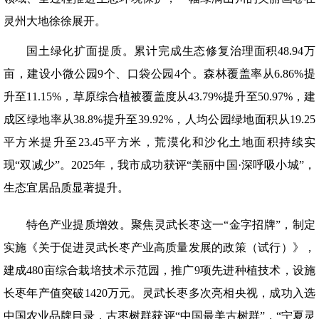
灵州大地徐徐展开。
国土绿化扩面提质。累计完成生态修复治理面积48.94万
亩，建设小微公园9个、口袋公园4个。森林覆盖率从6.86%提
升至11.15%，草原综合植被覆盖度从43.79%提升至50.97%，建
成区绿地率从38.8%提升至39.92%，人均公园绿地面积从19.25
平方米提升至23.45平方米，荒漠化和沙化土地面积持续实
现“双减少”。2025年，我市成功获评“美丽中国·深呼吸小城”，
生态宜居品质显著提升。
特色产业提质增效。聚焦灵武长枣这一“金字招牌”，制定
实施《关于促进灵武长枣产业高质量发展的政策（试行）》，
建成480亩综合栽培技术示范园，推广9项先进种植技术，设施
长枣年产值突破1420万元。灵武长枣多次亮相央视，成功入选
中国农业品牌目录，古枣树群获评“中国最美古树群”，“宁夏灵