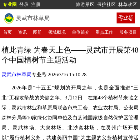
专业圈
登录
注册
旅游景区
保护社区
林草政区
灵武市林草局
首页
资讯
图册
领域概况
单位简介
重点工作
服务项目
植此青绿 为春天上色——灵武市开展第48
个中国植树节主题活动
灵武市林草局
专业号 2026/3/16 15:10:28
2026年是"十五五"规划的开局之年，也是全面推进"三
北"工程攻坚战的关键之年。3月12日，在第48个植树节来临之
际，灵武市林业和草原局联合市总工会、农业农村局、公安局
森林分局等10家绿化协同单位及白芨滩国家级自然保护区管理
局、灵武林场、大泉林场、北沙窝林场，在灵州广场开展
以“履行植树义务，共建美丽中国”为主题的义务植树宣传活