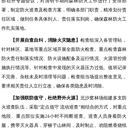
部召开专题会议，对清明节期间森林防火工作进行了安排部
署，制定防火巡查及检查方案，明确各部门职责，精准划分责
任区域，做到任务具体到人、责任落实到岗，确保森林防火工
作扎实落地。
【开展自查自纠，消除火灾隐患】
检查组深入各管理站，
针对林区、墓地等重点区域开展全面防火检查。重点检查森林
防火责任制落实情况、防火设施配备及运行情况、火源管控措
施执行情况等。针对检查中发现的灭火器压力过低、值班记录
不完善、杂枝未及时清理等问题，检查组当场提出整改意见，
要求相关责任人立行立改，确保各类隐患及时消除。
【
加强联防值守，杜绝野外火源
】
北沙窝林场组建多支防
火巡查队伍，采取“定点值守 流动巡查”相结合的方式，对重点
地段、重点部位实施24小时不间断巡查。巡查人员身着防火
服，携带灭火器具，穿梭于山林间，及时制止、劝阻燃香烧纸