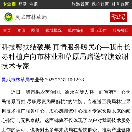
专业圈
登录
注册
旅游景区
保护社区
林草政区
灵武市林草局
首页
资讯
图册
领域概况
单位简介
重点工作
服务项目
科技帮扶结硕果 真情服务暖民心—我市长
枣种植户向市林业和草原局赠送锦旗致谢
技术专家
灵武市林草局
专业号 2025/12/31 10:12:33
近日，我市果农芮治国、徐永军等人将一面写有“一心为
民情系百姓 尽职尽责为民解忧”的锦旗，专程送至我局林业果
树技术推广服务中心，衷心感谢该中心技术专家长期以来的倾
心指导与无私奉献。这面锦旗不仅体现了农户对我局技术服务
工作的认可，也折射出多年来我局在帮扶群众、推动产业健康